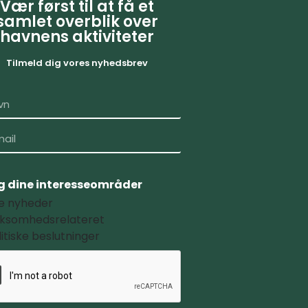
Vær først til at få et
samlet overblik over
havnens aktiviteter
Tilmeld dig vores nyhedsbrev
 dine interesseområder
le nyheder
rksomhedsrelateret
litiske beslutninger