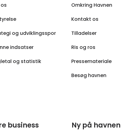
 os
Omkring Havnen
tyrelse
Kontakt os
ategi og udviklingsspor
Tilladelser
nne indsatser
Ris og ros
letal og statistik
Pressemateriale
Besøg havnen
re business
Ny på havnen