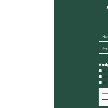
e
ng
Vælg
Al
Vi
Po