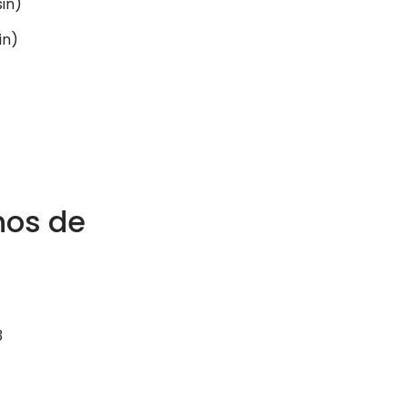
sin)
in)
hos de
3