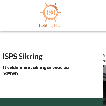
ISPS Sikring
V
s
I
Et veldefineret sikringsniveau på
havnen