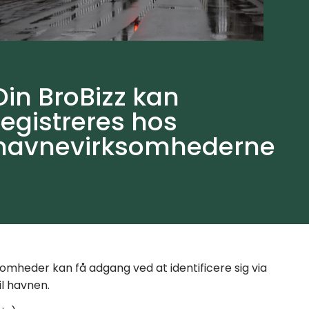
Din BroBizz kan
registreres hos
havnevirksomhederne
somheder kan få adgang ved at identificere sig via
l havnen.