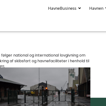
HavneBusiness
Havnen
i følger national og international lovgivning om
ikring af skibsfart og havnefaciliteter i henhold til
SPS.