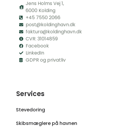
Jens Holms Vej 1,
6000 Kolding
+45 7550 2066
post@koldinghavn.dk
faktura@koldinghavn.dk
CVR: 31014859
Facebook
LinkedIn
GDPR og privatliv
Services
Stevedoring
Skibsmæglere på havnen